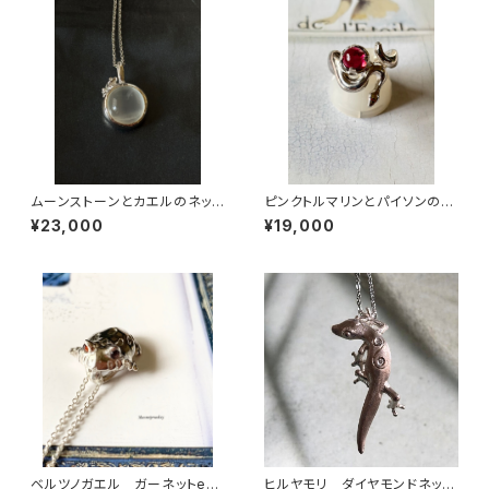
ムーンストーンとカエルのネック
ピンクトルマリンとパイソンの指
レス
輪
¥23,000
¥19,000
ベルツノガエル ガーネットeye
ヒルヤモリ ダイヤモンドネック