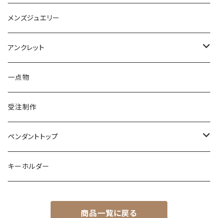
トルマリン
マザーオブパール
パール
コーラル
パール
亀
カラーストーン
アクアマリン
K18
鳥
そのほかの動物
メンズジュエリー
アメシスト
トパーズ
ペリドット
レオパ
パール
クォーツ
ダイヤモンド
カラーストーン
シルバー
そのほかの動物
シルバー
アンクレット
シルバー
ターコイズ
ターコイズ
イグアナ
ダイヤモンド
パール
カラーストーン
シルバー
カラーストーン
ムーンストーン
海の生き物
K18
シルバー
一点物
ムーンストーン
ガーネット
アメシスト
コーンスネーク
ムーンストーン
ブルートパーズ
ムーンストーン
ダイヤモンド
こうもり
K10
受注制作
レインボームーンストーン（ラブラドライト）
エメラルド
ガーネット
ボールパイソン
オパール
シトリン
カラーストーン
ダイヤモンド
ハリネズミ
シルバー
ペンダントトップ
オパール
ペリドット
オパール
レインボームーンストーン
コーラル
カラーストーン
ダイヤモンド
フクロウ
フクロウ
キーホルダー
ブルートパーズ
オパール
トパーズ
ガーネット
シルバー
カラーストーン
ガーネット
亀
シルバー
サファイア
アクアマリン
シルバー
アメトリン アメシスト
商品一覧に戻る
クォーツ