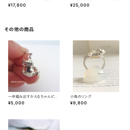
ネックレス
レス
¥17,800
¥25,000
その他の商品
一歩踏み出すかえるちゃんピア
小鳥のリング
ス シルバー製
¥5,000
¥9,800