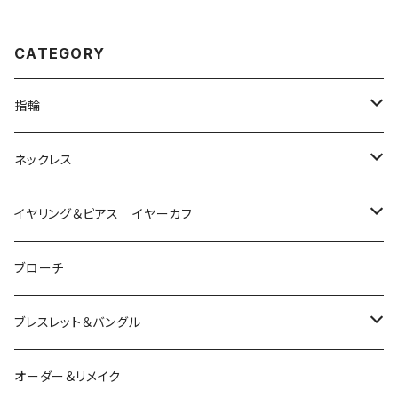
CATEGORY
指輪
は虫類
ネックレス
ダイヤモンド
猫
は虫類
イヤリング＆ピアス イヤーカフ
ルビー
カラーストーン
ダイヤモンド
かえる
うさぎ
かえる
ブローチ
シルバー
ルビー
ルビー
アクアマリン
鳥
猫
は虫類
ブレスレット＆バングル
アクアマリン
ターコイズ
サファイア
パール
カラーストーン
カラーストーン
フトアゴ
K10
かえる
K10
シルバー
オーダー＆リメイク