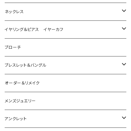
は虫類
ネックレス
ダイヤモンド
猫
は虫類
イヤリング＆ピアス イヤーカフ
ルビー
カラーストーン
ダイヤモンド
かえる
うさぎ
かえる
ブローチ
シルバー
ルビー
ルビー
アクアマリン
鳥
猫
は虫類
ブレスレット＆バングル
アクアマリン
ターコイズ
サファイア
パール
カラーストーン
カラーストーン
フトアゴ
K10
かえる
K10
シルバー
オーダー＆リメイク
トルマリン
マザーオブパール
パール
コーラル
パール
亀
カラーストーン
アクアマリン
K18
鳥
そのほかの動物
メンズジュエリー
アメシスト
トパーズ
ペリドット
レオパ
パール
クォーツ
ダイヤモンド
カラーストーン
シルバー
そのほかの動物
シルバー
アンクレット
シルバー
ターコイズ
ターコイズ