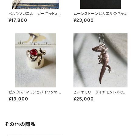
ベルツノガエル ガーネットeye
ムーンストーンとカエルのネック
ネックレス
レス
¥17,800
¥23,000
ピンクトルマリンとパイソンの指
ヒルヤモリ ダイヤモンドネック
輪
レス
¥19,000
¥25,000
その他の商品