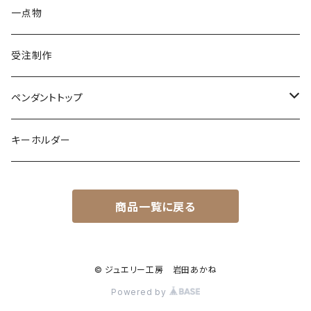
イグアナ
ダイヤモンド
パール
カラーストーン
シルバー
カラーストーン
ムーンストーン
海の生き物
K18
シルバー
一点物
ムーンストーン
ガーネット
アメシスト
コーンスネーク
ムーンストーン
ブルートパーズ
ムーンストーン
ダイヤモンド
こうもり
K10
受注制作
レインボームーンストーン（ラブラドライト）
エメラルド
ガーネット
ボールパイソン
オパール
シトリン
カラーストーン
ダイヤモンド
ハリネズミ
シルバー
ペンダントトップ
オパール
ペリドット
オパール
レインボームーンストーン
コーラル
カラーストーン
ダイヤモンド
フクロウ
フクロウ
キーホルダー
ブルートパーズ
オパール
トパーズ
ガーネット
シルバー
カラーストーン
ガーネット
亀
シルバー
サファイア
アクアマリン
シルバー
アメトリン アメシスト
商品一覧に戻る
クォーツ
アイオライト
モルモット
ペリドット
アメシスト
サファイア
シルバー
アクアマリン
うさぎ
© ジュエリー工房 岩田あかね
ローズクォーツ
シルバー
Powered by
ムーンストーン
フクロモモンガ