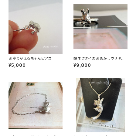
お座りかえるちゃんピアス
蝶ネクタイのおめかしウサギち
ゃん
¥5,000
¥9,800