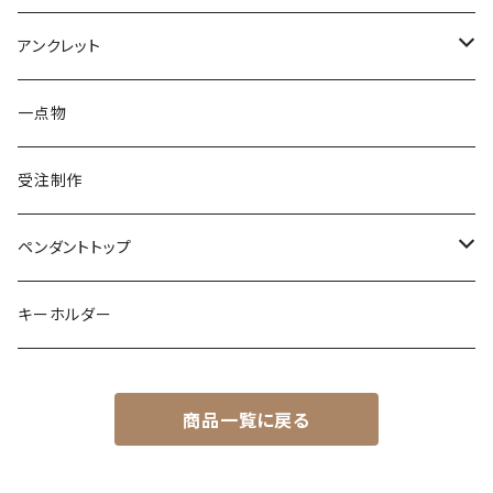
アメシスト
トパーズ
ペリドット
レオパ
パール
クォーツ
ダイヤモンド
カラーストーン
シルバー
そのほかの動物
シルバー
アンクレット
シルバー
ターコイズ
ターコイズ
イグアナ
ダイヤモンド
パール
カラーストーン
シルバー
カラーストーン
ムーンストーン
海の生き物
K18
シルバー
一点物
ムーンストーン
ガーネット
アメシスト
コーンスネーク
ムーンストーン
ブルートパーズ
ムーンストーン
ダイヤモンド
こうもり
K10
受注制作
レインボームーンストーン（ラブラドライト）
エメラルド
ガーネット
ボールパイソン
オパール
シトリン
カラーストーン
ダイヤモンド
ハリネズミ
シルバー
ペンダントトップ
オパール
ペリドット
オパール
レインボームーンストーン
コーラル
カラーストーン
ダイヤモンド
フクロウ
フクロウ
キーホルダー
ブルートパーズ
オパール
トパーズ
ガーネット
シルバー
カラーストーン
ガーネット
亀
シルバー
サファイア
アクアマリン
シルバー
アメトリン アメシスト
商品一覧に戻る
クォーツ
アイオライト
モルモット
ペリドット
アメシスト
サファイア
シルバー