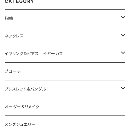
CATEGORY
指輪
は虫類
ネックレス
ダイヤモンド
猫
は虫類
イヤリング＆ピアス イヤーカフ
ルビー
カラーストーン
ダイヤモンド
かえる
うさぎ
かえる
ブローチ
シルバー
ルビー
ルビー
アクアマリン
鳥
猫
は虫類
ブレスレット＆バングル
アクアマリン
ターコイズ
サファイア
パール
カラーストーン
カラーストーン
フトアゴ
K10
かえる
K10
シルバー
オーダー＆リメイク
トルマリン
マザーオブパール
パール
コーラル
パール
亀
カラーストーン
アクアマリン
K18
鳥
そのほかの動物
メンズジュエリー