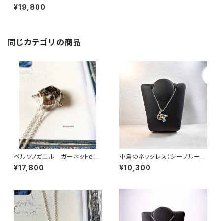
レス
¥19,800
同じカテゴリの商品
ベルツノガエル ガーネットeye
小鳥のネックレス（シーブルーカ
ネックレス
ルセドニー）
¥17,800
¥10,300