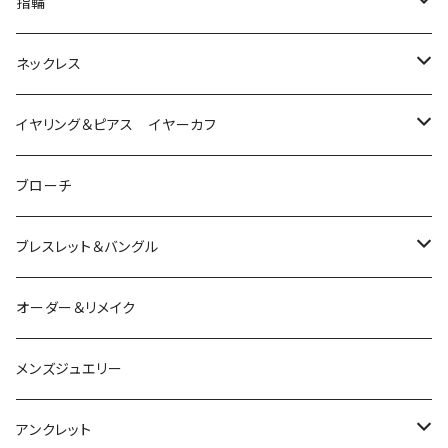
指輪
は虫類
ネックレス
ダイヤモンド
猫
は虫類
イヤリング＆ピアス イヤーカフ
ルビー
カラーストーン
ダイヤモンド
かえる
うさぎ
かえる
ブローチ
シルバー
ルビー
ルビー
アクアマリン
鳥
猫
は虫類
ブレスレット＆バングル
アクアマリン
ターコイズ
サファイア
パール
カラーストーン
カラーストーン
フトアゴ
K10
かえる
K10
シルバー
オーダー＆リメイク
トルマリン
マザーオブパール
パール
コーラル
パール
亀
カラーストーン
アクアマリン
K18
鳥
そのほかの動物
メンズジュエリー
アメシスト
トパーズ
ペリドット
レオパ
パール
クォーツ
ダイヤモンド
カラーストーン
シルバー
そのほかの動物
シルバー
アンクレット