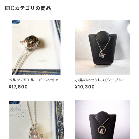
同じカテゴリの商品
ベルツノガエル ガーネットeye
小鳥のネックレス（シーブルーカ
ネックレス
ルセドニー）
¥17,800
¥10,300