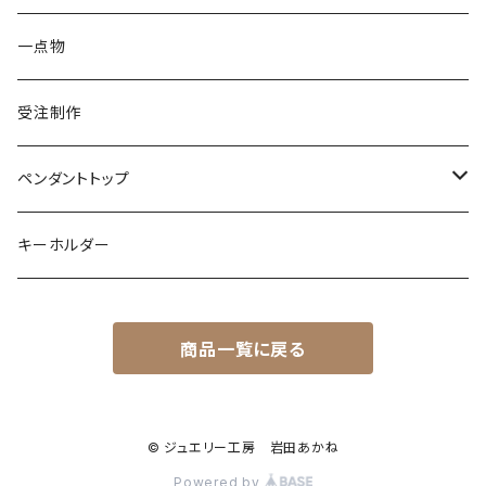
シルバー
ターコイズ
ターコイズ
イグアナ
ダイヤモンド
パール
カラーストーン
シルバー
カラーストーン
ムーンストーン
海の生き物
K18
シルバー
一点物
ムーンストーン
ガーネット
アメシスト
コーンスネーク
ムーンストーン
ブルートパーズ
ムーンストーン
ダイヤモンド
こうもり
K10
受注制作
レインボームーンストーン（ラブラドライト）
エメラルド
ガーネット
ボールパイソン
オパール
シトリン
カラーストーン
ダイヤモンド
ハリネズミ
シルバー
ペンダントトップ
オパール
ペリドット
オパール
レインボームーンストーン
コーラル
カラーストーン
ダイヤモンド
フクロウ
フクロウ
キーホルダー
ブルートパーズ
オパール
トパーズ
ガーネット
シルバー
カラーストーン
ガーネット
亀
シルバー
サファイア
アクアマリン
シルバー
アメトリン アメシスト
商品一覧に戻る
クォーツ
アイオライト
モルモット
ペリドット
アメシスト
サファイア
シルバー
アクアマリン
うさぎ
© ジュエリー工房 岩田あかね
ローズクォーツ
シルバー
Powered by