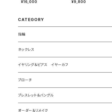
¥16,000
¥9,800
CATEGORY
指輪
は虫類
ネックレス
ダイヤモンド
猫
は虫類
イヤリング＆ピアス イヤーカフ
ルビー
カラーストーン
ダイヤモンド
かえる
うさぎ
かえる
ブローチ
シルバー
ルビー
ルビー
アクアマリン
鳥
猫
は虫類
ブレスレット＆バングル
アクアマリン
ターコイズ
サファイア
パール
カラーストーン
カラーストーン
フトアゴ
K10
かえる
K10
シルバー
オーダー＆リメイク