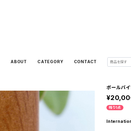
akanejewelry
E
ABOUT
CATEGORY
CONTACT
ボールパイ
¥20,00
残り1点
Internatio