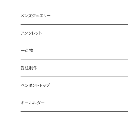
トルマリン
マザーオブパール
パール
コーラル
パール
亀
カラーストーン
アクアマリン
K18
鳥
そのほかの動物
メンズジュエリー
アメシスト
トパーズ
ペリドット
レオパ
パール
クォーツ
ダイヤモンド
カラーストーン
シルバー
そのほかの動物
シルバー
アンクレット
シルバー
ターコイズ
ターコイズ
イグアナ
ダイヤモンド
パール
カラーストーン
シルバー
カラーストーン
ムーンストーン
海の生き物
K18
シルバー
一点物
ムーンストーン
ガーネット
アメシスト
コーンスネーク
ムーンストーン
ブルートパーズ
ムーンストーン
ダイヤモンド
こうもり
K10
受注制作
レインボームーンストーン（ラブラドライト）
エメラルド
ガーネット
ボールパイソン
オパール
シトリン
カラーストーン
ダイヤモンド
ハリネズミ
シルバー
ペンダントトップ
オパール
ペリドット
オパール
レインボームーンストーン
コーラル
カラーストーン
ダイヤモンド
フクロウ
フクロウ
キーホルダー
ブルートパーズ
オパール
トパーズ
ガーネット
シルバー
カラーストーン
ガーネット
亀
シルバー
サファイア
アクアマリン
シルバー