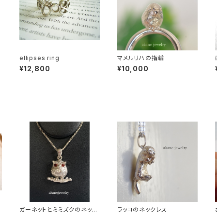
ellipses ring
マメルリハの指輪
¥12,800
¥10,000
ガーネットとミミズクのネック
ラッコのネックレス
レス