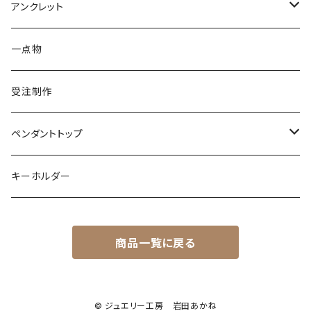
パール
クォーツ
ダイヤモンド
カラーストーン
シルバー
そのほかの動物
シルバー
アンクレット
シルバー
ターコイズ
ターコイズ
イグアナ
ダイヤモンド
パール
カラーストーン
シルバー
カラーストーン
ムーンストーン
海の生き物
K18
シルバー
一点物
ムーンストーン
ガーネット
アメシスト
コーンスネーク
ムーンストーン
ブルートパーズ
ムーンストーン
ダイヤモンド
こうもり
K10
受注制作
レインボームーンストーン（ラブラドライト）
エメラルド
ガーネット
ボールパイソン
オパール
シトリン
カラーストーン
ダイヤモンド
ハリネズミ
シルバー
ペンダントトップ
オパール
ペリドット
オパール
レインボームーンストーン
コーラル
カラーストーン
ダイヤモンド
フクロウ
フクロウ
キーホルダー
ブルートパーズ
オパール
トパーズ
ガーネット
シルバー
カラーストーン
ガーネット
亀
シルバー
サファイア
アクアマリン
シルバー
アメトリン アメシスト
商品一覧に戻る
クォーツ
アイオライト
モルモット
ペリドット
アメシスト
サファイア
シルバー
アクアマリン
うさぎ
© ジュエリー工房 岩田あかね
ローズクォーツ