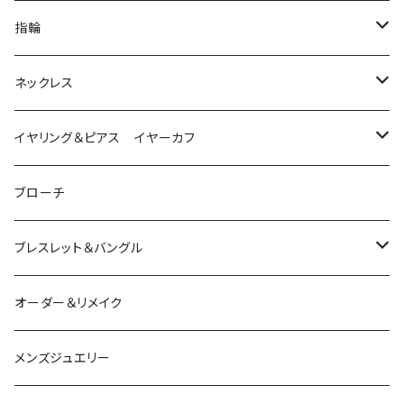
指輪
は虫類
ネックレス
ダイヤモンド
猫
は虫類
イヤリング＆ピアス イヤーカフ
ルビー
カラーストーン
ダイヤモンド
かえる
うさぎ
かえる
ブローチ
シルバー
ルビー
ルビー
アクアマリン
鳥
猫
は虫類
ブレスレット＆バングル
アクアマリン
ターコイズ
サファイア
パール
カラーストーン
カラーストーン
フトアゴ
K10
かえる
K10
シルバー
オーダー＆リメイク
トルマリン
マザーオブパール
パール
コーラル
パール
亀
カラーストーン
アクアマリン
K18
鳥
そのほかの動物
メンズジュエリー
アメシスト
トパーズ
ペリドット
レオパ