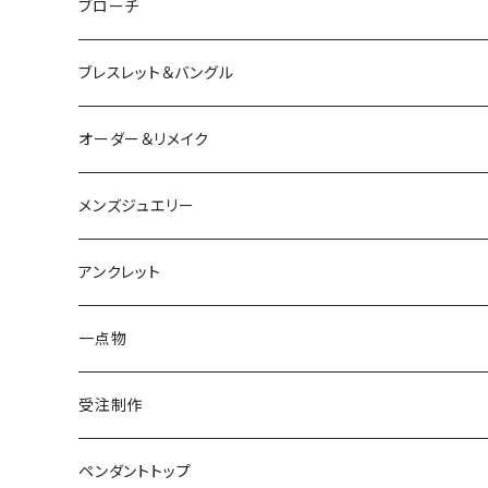
カラーストーン
ダイヤモンド
かえる
うさぎ
かえる
ブローチ
シルバー
ルビー
ルビー
アクアマリン
鳥
猫
は虫類
ブレスレット＆バングル
アクアマリン
ターコイズ
サファイア
パール
カラーストーン
カラーストーン
フトアゴ
K10
かえる
K10
シルバー
オーダー＆リメイク
トルマリン
マザーオブパール
パール
コーラル
パール
亀
カラーストーン
アクアマリン
K18
鳥
そのほかの動物
メンズジュエリー
アメシスト
トパーズ
ペリドット
レオパ
パール
クォーツ
ダイヤモンド
カラーストーン
シルバー
そのほかの動物
シルバー
アンクレット
シルバー
ターコイズ
ターコイズ
イグアナ
ダイヤモンド
パール
カラーストーン
シルバー
カラーストーン
ムーンストーン
海の生き物
K18
シルバー
一点物
ムーンストーン
ガーネット
アメシスト
コーンスネーク
ムーンストーン
ブルートパーズ
ムーンストーン
ダイヤモンド
こうもり
K10
受注制作
レインボームーンストーン（ラブラドライト）
エメラルド
ガーネット
ボールパイソン
オパール
シトリン
カラーストーン
ダイヤモンド
ハリネズミ
シルバー
ペンダントトップ