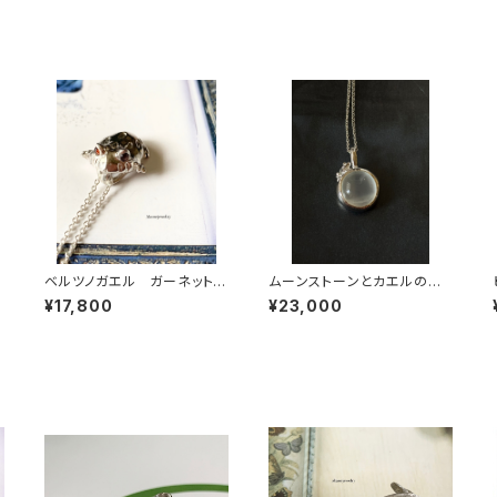
ベルツノガエル ガーネットe
ムーンストーンとカエルのネ
yeネックレス
ックレス
¥17,800
¥23,000