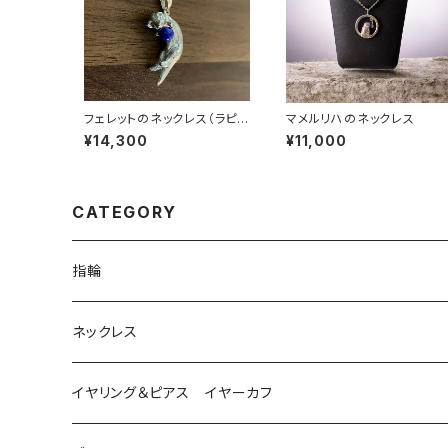
フェレットのネックレス（ラピス
マメルリハのネックレス
ラズリとコーラルからお選び
¥14,300
¥11,000
頂けます。
CATEGORY
指輪
は虫類
ネックレス
ダイヤモンド
猫
は虫類
イヤリング＆ピアス イヤーカフ
ルビー