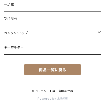
イグアナ
ダイヤモンド
パール
カラーストーン
シルバー
カラーストーン
ムーンストーン
海の生き物
K18
シルバー
一点物
ムーンストーン
ガーネット
アメシスト
コーンスネーク
ムーンストーン
ブルートパーズ
ムーンストーン
ダイヤモンド
こうもり
K10
受注制作
レインボームーンストーン（ラブラドライト）
エメラルド
ガーネット
ボールパイソン
オパール
シトリン
カラーストーン
ダイヤモンド
ハリネズミ
シルバー
ペンダントトップ
オパール
ペリドット
オパール
レインボームーンストーン
コーラル
カラーストーン
ダイヤモンド
フクロウ
フクロウ
キーホルダー
ブルートパーズ
オパール
トパーズ
ガーネット
シルバー
カラーストーン
ガーネット
亀
シルバー
サファイア
アクアマリン
シルバー
アメトリン アメシスト
商品一覧に戻る
クォーツ
アイオライト
モルモット
ペリドット
アメシスト
サファイア
シルバー
アクアマリン
うさぎ
© ジュエリー工房 岩田あかね
ローズクォーツ
シルバー
Powered by
ムーンストーン
フクロモモンガ