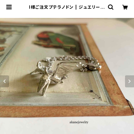
I様ご注文プテラノドン | ジュエリー工
房 岩田あかね