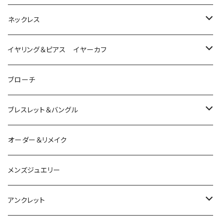
は虫類
ネックレス
ダイヤモンド
猫
は虫類
イヤリング＆ピアス イヤーカフ
ルビー
カラーストーン
ダイヤモンド
かえる
うさぎ
かえる
ブローチ
シルバー
ルビー
ルビー
アクアマリン
鳥
猫
は虫類
ブレスレット＆バングル
アクアマリン
ターコイズ
サファイア
パール
カラーストーン
カラーストーン
フトアゴ
K10
かえる
K10
シルバー
オーダー＆リメイク
トルマリン
マザーオブパール
パール
コーラル
パール
亀
カラーストーン
アクアマリン
K18
鳥
そのほかの動物
メンズジュエリー
アメシスト
トパーズ
ペリドット
レオパ
パール
クォーツ
ダイヤモンド
カラーストーン
シルバー
そのほかの動物
シルバー
アンクレット
シルバー
ターコイズ
ターコイズ