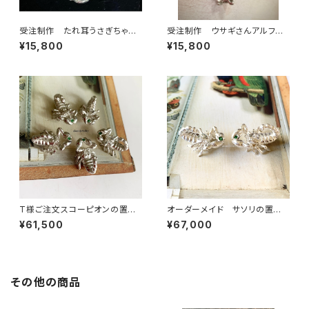
受注制作 たれ耳うさぎちゃん
受注制作 ウサギさんアルファ
アルファベットネックレス
ベットネックレス
¥15,800
¥15,800
T様ご注文スコーピオンの置物5
オーダーメイド サソリの置物2
点
点
¥61,500
¥67,000
その他の商品