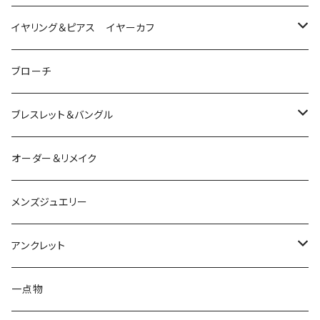
ダイヤモンド
猫
は虫類
イヤリング＆ピアス イヤーカフ
ルビー
カラーストーン
ダイヤモンド
かえる
うさぎ
かえる
ブローチ
シルバー
ルビー
ルビー
アクアマリン
鳥
猫
は虫類
ブレスレット＆バングル
アクアマリン
ターコイズ
サファイア
パール
カラーストーン
カラーストーン
フトアゴ
K10
かえる
K10
シルバー
オーダー＆リメイク
トルマリン
マザーオブパール
パール
コーラル
パール
亀
カラーストーン
アクアマリン
K18
鳥
そのほかの動物
メンズジュエリー
アメシスト
トパーズ
ペリドット
レオパ
パール
クォーツ
ダイヤモンド
カラーストーン
シルバー
そのほかの動物
シルバー
アンクレット
シルバー
ターコイズ
ターコイズ
イグアナ
ダイヤモンド
パール
カラーストーン
シルバー
カラーストーン
ムーンストーン
海の生き物
K18
シルバー
一点物
ムーンストーン
ガーネット
アメシスト
コーンスネーク