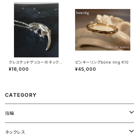
クレステッドゲッコーのネックレ
ピンキーリングbone ring K10
ス
¥18,000
¥45,000
CATEGORY
指輪
は虫類
ネックレス