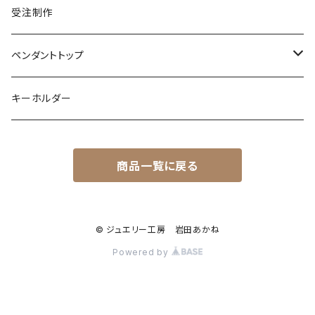
ムーンストーン
ブルートパーズ
ムーンストーン
ダイヤモンド
こうもり
K10
受注制作
レインボームーンストーン（ラブラドライト）
エメラルド
ガーネット
ボールパイソン
オパール
シトリン
カラーストーン
ダイヤモンド
ハリネズミ
シルバー
ペンダントトップ
オパール
ペリドット
オパール
レインボームーンストーン
コーラル
カラーストーン
ダイヤモンド
フクロウ
フクロウ
キーホルダー
ブルートパーズ
オパール
トパーズ
ガーネット
シルバー
カラーストーン
ガーネット
亀
シルバー
サファイア
アクアマリン
シルバー
アメトリン アメシスト
商品一覧に戻る
クォーツ
アイオライト
モルモット
ペリドット
アメシスト
サファイア
シルバー
アクアマリン
うさぎ
© ジュエリー工房 岩田あかね
ローズクォーツ
シルバー
Powered by
ムーンストーン
フクロモモンガ
ダイヤモンド
レインボームーンストーン（ラブラドライト）