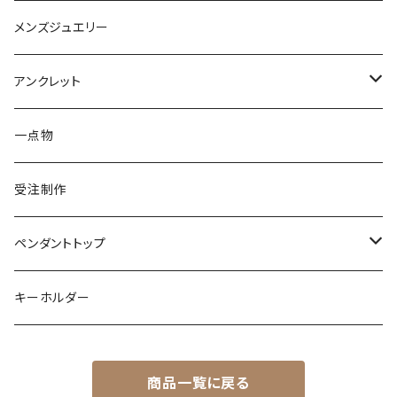
トルマリン
マザーオブパール
パール
コーラル
パール
亀
カラーストーン
アクアマリン
K18
鳥
そのほかの動物
メンズジュエリー
アメシスト
トパーズ
ペリドット
レオパ
パール
クォーツ
ダイヤモンド
カラーストーン
シルバー
そのほかの動物
シルバー
アンクレット
シルバー
ターコイズ
ターコイズ
イグアナ
ダイヤモンド
パール
カラーストーン
シルバー
カラーストーン
ムーンストーン
海の生き物
K18
シルバー
一点物
ムーンストーン
ガーネット
アメシスト
コーンスネーク
ムーンストーン
ブルートパーズ
ムーンストーン
ダイヤモンド
こうもり
K10
受注制作
レインボームーンストーン（ラブラドライト）
エメラルド
ガーネット
ボールパイソン
オパール
シトリン
カラーストーン
ダイヤモンド
ハリネズミ
シルバー
ペンダントトップ
オパール
ペリドット
オパール
レインボームーンストーン
コーラル
カラーストーン
ダイヤモンド
フクロウ
フクロウ
キーホルダー
ブルートパーズ
オパール
トパーズ
ガーネット
シルバー
カラーストーン
ガーネット
亀
シルバー
サファイア
アクアマリン
シルバー
アメトリン アメシスト
商品一覧に戻る
クォーツ
アイオライト