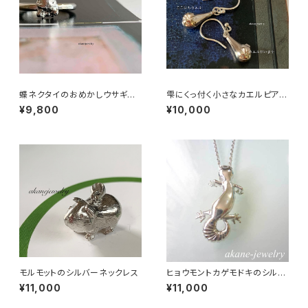
蝶ネクタイのおめかしウサギち
雫にくっ付く小さなカエルピア
ゃん
ス シルバー製
¥9,800
¥10,000
モルモットのシルバーネックレス
ヒョウモントカゲモドキのシルバ
ーネックレス
¥11,000
¥11,000