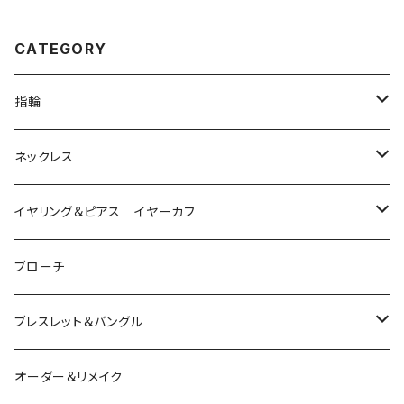
CATEGORY
指輪
は虫類
ネックレス
ダイヤモンド
猫
は虫類
イヤリング＆ピアス イヤーカフ
ルビー
カラーストーン
ダイヤモンド
かえる
うさぎ
かえる
ブローチ
シルバー
ルビー
ルビー
アクアマリン
鳥
猫
は虫類
ブレスレット＆バングル
アクアマリン
ターコイズ
サファイア
パール
カラーストーン
カラーストーン
フトアゴ
K10
かえる
K10
シルバー
オーダー＆リメイク