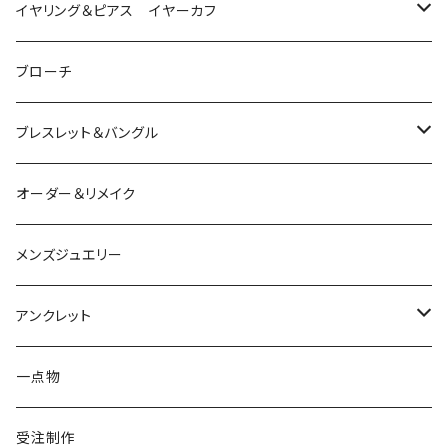
ダイヤモンド
猫
は虫類
イヤリング＆ピアス イヤーカフ
ルビー
カラーストーン
ダイヤモンド
かえる
うさぎ
かえる
ブローチ
シルバー
ルビー
ルビー
アクアマリン
鳥
猫
は虫類
ブレスレット＆バングル
アクアマリン
ターコイズ
サファイア
パール
カラーストーン
カラーストーン
フトアゴ
K10
かえる
K10
シルバー
オーダー＆リメイク
トルマリン
マザーオブパール
パール
コーラル
パール
亀
カラーストーン
アクアマリン
K18
鳥
そのほかの動物
メンズジュエリー
アメシスト
トパーズ
ペリドット
レオパ
パール
クォーツ
ダイヤモンド
カラーストーン
シルバー
そのほかの動物
シルバー
アンクレット
シルバー
ターコイズ
ターコイズ
イグアナ
ダイヤモンド
パール
カラーストーン
シルバー
カラーストーン
ムーンストーン
海の生き物
K18
シルバー
一点物
ムーンストーン
ガーネット
アメシスト
コーンスネーク
ムーンストーン
ブルートパーズ
ムーンストーン
ダイヤモンド
こうもり
K10
受注制作