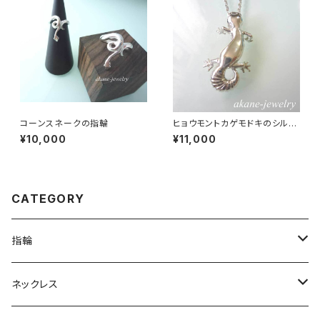
コーンスネークの指輪
ヒョウモントカゲモドキのシルバ
ーネックレス
¥10,000
¥11,000
CATEGORY
指輪
は虫類
ネックレス