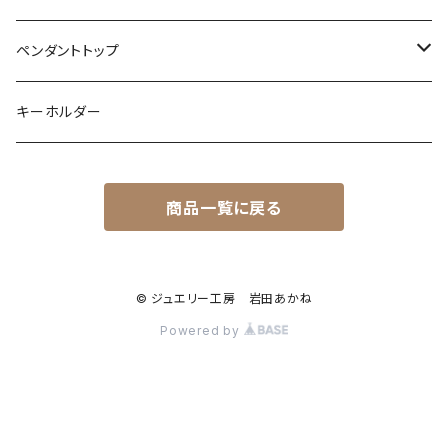
レインボームーンストーン（ラブラドライト）
エメラルド
ガーネット
ボールパイソン
オパール
シトリン
カラーストーン
ダイヤモンド
ハリネズミ
シルバー
ペンダントトップ
オパール
ペリドット
オパール
レインボームーンストーン
コーラル
カラーストーン
ダイヤモンド
フクロウ
フクロウ
キーホルダー
ブルートパーズ
オパール
トパーズ
ガーネット
シルバー
カラーストーン
ガーネット
亀
シルバー
サファイア
アクアマリン
シルバー
アメトリン アメシスト
商品一覧に戻る
クォーツ
アイオライト
モルモット
ペリドット
アメシスト
サファイア
シルバー
アクアマリン
うさぎ
© ジュエリー工房 岩田あかね
ローズクォーツ
シルバー
Powered by
ムーンストーン
フクロモモンガ
ダイヤモンド
レインボームーンストーン（ラブラドライト）
ムーンストーン