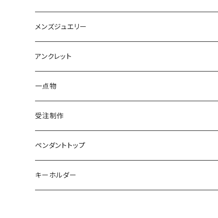
トルマリン
マザーオブパール
パール
コーラル
パール
亀
カラーストーン
アクアマリン
K18
鳥
そのほかの動物
メンズジュエリー
アメシスト
トパーズ
ペリドット
レオパ
パール
クォーツ
ダイヤモンド
カラーストーン
シルバー
そのほかの動物
シルバー
アンクレット
シルバー
ターコイズ
ターコイズ
イグアナ
ダイヤモンド
パール
カラーストーン
シルバー
カラーストーン
ムーンストーン
海の生き物
K18
シルバー
一点物
ムーンストーン
ガーネット
アメシスト
コーンスネーク
ムーンストーン
ブルートパーズ
ムーンストーン
ダイヤモンド
こうもり
K10
受注制作
レインボームーンストーン（ラブラドライト）
エメラルド
ガーネット
ボールパイソン
オパール
シトリン
カラーストーン
ダイヤモンド
ハリネズミ
シルバー
ペンダントトップ
オパール
ペリドット
オパール
レインボームーンストーン
コーラル
カラーストーン
ダイヤモンド
フクロウ
フクロウ
キーホルダー
ブルートパーズ
オパール
トパーズ
ガーネット
シルバー
カラーストーン
ガーネット
亀
シルバー
サファイア
アクアマリン
シルバー