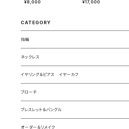
¥8,000
¥17,000
CATEGORY
指輪
は虫類
ネックレス
ダイヤモンド
猫
は虫類
イヤリング＆ピアス イヤーカフ
ルビー
カラーストーン
ダイヤモンド
かえる
うさぎ
かえる
ブローチ
シルバー
ルビー
ルビー
アクアマリン
鳥
猫
は虫類
ブレスレット＆バングル
アクアマリン
ターコイズ
サファイア
パール
カラーストーン
カラーストーン
フトアゴ
K10
かえる
K10
シルバー
オーダー＆リメイク