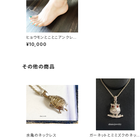
ヒョウモンとことこアンクレッ
ト
¥10,000
その他の商品
水亀のネックレス
ガーネットとミミズクのネック
レス