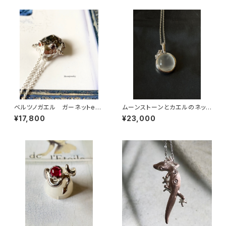
ベルツノガエル ガーネットeye
ムーンストーンとカエルのネック
ネックレス
レス
¥17,800
¥23,000