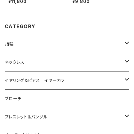
¥11,800
¥9,800
CATEGORY
指輪
は虫類
ネックレス
ダイヤモンド
猫
は虫類
イヤリング＆ピアス イヤーカフ
ルビー
カラーストーン
ダイヤモンド
かえる
うさぎ
かえる
ブローチ
シルバー
ルビー
ルビー
アクアマリン
鳥
猫
は虫類
ブレスレット＆バングル
アクアマリン
ターコイズ
サファイア
パール
カラーストーン
カラーストーン
フトアゴ