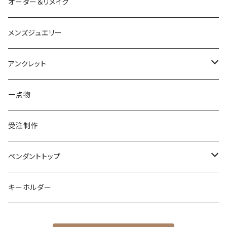
K10
かえる
K10
シルバー
オーダー＆リメイク
トルマリン
マザーオブパール
パール
コーラル
パール
亀
カラーストーン
アクアマリン
K18
鳥
そのほかの動物
メンズジュエリー
アメシスト
トパーズ
ペリドット
レオパ
パール
クォーツ
ダイヤモンド
カラーストーン
シルバー
そのほかの動物
シルバー
アンクレット
シルバー
ターコイズ
ターコイズ
イグアナ
ダイヤモンド
パール
カラーストーン
シルバー
カラーストーン
ムーンストーン
海の生き物
K18
シルバー
一点物
ムーンストーン
ガーネット
アメシスト
コーンスネーク
ムーンストーン
ブルートパーズ
ムーンストーン
ダイヤモンド
こうもり
K10
受注制作
レインボームーンストーン（ラブラドライト）
エメラルド
ガーネット
ボールパイソン
オパール
シトリン
カラーストーン
ダイヤモンド
ハリネズミ
シルバー
ペンダントトップ
オパール
ペリドット
オパール
レインボームーンストーン
コーラル
カラーストーン
ダイヤモンド
フクロウ
フクロウ
キーホルダー
ブルートパーズ
オパール
トパーズ
ガーネット
シルバー
カラーストーン
ガーネット
亀
シルバー
サファイア