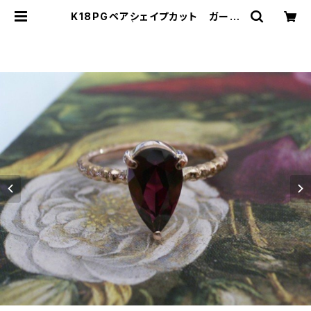
K18PGペアシェイプカット ガーネ
ットのリング | ジュエリー工房 岩田
あかね