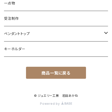
ダイヤモンド
パール
カラーストーン
シルバー
カラーストーン
ムーンストーン
海の生き物
K18
シルバー
一点物
ムーンストーン
ガーネット
アメシスト
コーンスネーク
ムーンストーン
ブルートパーズ
ムーンストーン
ダイヤモンド
こうもり
K10
受注制作
レインボームーンストーン（ラブラドライト）
エメラルド
ガーネット
ボールパイソン
オパール
シトリン
カラーストーン
ダイヤモンド
ハリネズミ
シルバー
ペンダントトップ
オパール
ペリドット
オパール
レインボームーンストーン
コーラル
カラーストーン
ダイヤモンド
フクロウ
フクロウ
キーホルダー
ブルートパーズ
オパール
トパーズ
ガーネット
シルバー
カラーストーン
ガーネット
亀
シルバー
サファイア
アクアマリン
シルバー
アメトリン アメシスト
商品一覧に戻る
クォーツ
アイオライト
モルモット
ペリドット
アメシスト
サファイア
シルバー
アクアマリン
うさぎ
© ジュエリー工房 岩田あかね
ローズクォーツ
シルバー
Powered by
ムーンストーン
フクロモモンガ