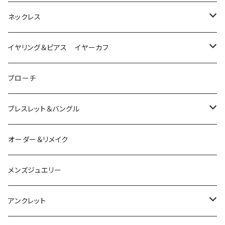
は虫類
ネックレス
ダイヤモンド
猫
は虫類
イヤリング＆ピアス イヤーカフ
ルビー
カラーストーン
ダイヤモンド
かえる
うさぎ
かえる
ブローチ
シルバー
ルビー
ルビー
アクアマリン
鳥
猫
は虫類
ブレスレット＆バングル
アクアマリン
ターコイズ
サファイア
パール
カラーストーン
カラーストーン
フトアゴ
K10
かえる
K10
シルバー
オーダー＆リメイク
トルマリン
マザーオブパール
パール
コーラル
パール
亀
カラーストーン
アクアマリン
K18
鳥
そのほかの動物
メンズジュエリー
アメシスト
トパーズ
ペリドット
レオパ
パール
クォーツ
ダイヤモンド
カラーストーン
シルバー
そのほかの動物
シルバー
アンクレット
シルバー
ターコイズ
ターコイズ
イグアナ