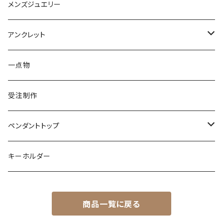
パール
亀
カラーストーン
アクアマリン
K18
鳥
そのほかの動物
メンズジュエリー
アメシスト
トパーズ
ペリドット
レオパ
パール
クォーツ
ダイヤモンド
カラーストーン
シルバー
そのほかの動物
シルバー
アンクレット
シルバー
ターコイズ
ターコイズ
イグアナ
ダイヤモンド
パール
カラーストーン
シルバー
カラーストーン
ムーンストーン
海の生き物
K18
シルバー
一点物
ムーンストーン
ガーネット
アメシスト
コーンスネーク
ムーンストーン
ブルートパーズ
ムーンストーン
ダイヤモンド
こうもり
K10
受注制作
レインボームーンストーン（ラブラドライト）
エメラルド
ガーネット
ボールパイソン
オパール
シトリン
カラーストーン
ダイヤモンド
ハリネズミ
シルバー
ペンダントトップ
オパール
ペリドット
オパール
レインボームーンストーン
コーラル
カラーストーン
ダイヤモンド
フクロウ
フクロウ
キーホルダー
ブルートパーズ
オパール
トパーズ
ガーネット
シルバー
カラーストーン
ガーネット
亀
シルバー
サファイア
アクアマリン
シルバー
アメトリン アメシスト
商品一覧に戻る
クォーツ
アイオライト
モルモット