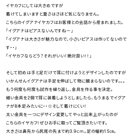
イヤカフにしては大きめですが
着けてしまいますと重さはさほど気になりません。
こちらのイグアナイヤカフはお客様との会話から産まれました。
「イグアナはピアスないんですねー」
「イグアナは大きさが魅力なので、小さいピアスは作ってないので
す・・」
「イヤカフならどう？それがいい！絶対良い！！」
そして初めは手と足だけで耳に付けようとデザインしたのですが
いかんせんイグアナは手足を伸ばして物に摑まらないのです。。。
もう何度も何度も試作を繰り返し、金具を作る事を決定。
細い金具を2個で耳に装着しようとしましたら、もうまるでイグア
ナが8本足みたいに・・☆そして着けにくい！
太い金具を一つにデザイン変更してやっと出来上がったのが
こちらのイヤカフ！ぜひお手に取ってご覧頂きたいです。
大きさは鼻先から尻尾の先まで約3.9ｃｍ。足の幅約1.5㎝。