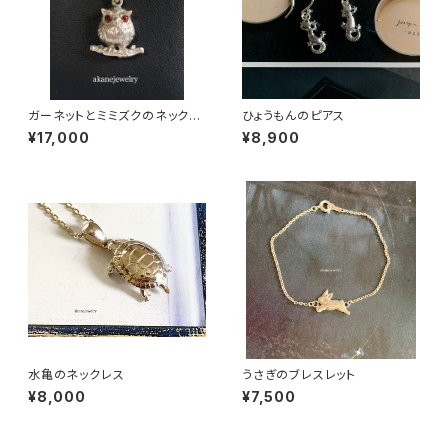
ガーネットとミミズクのネックレ
ひょうもんのピアス
ス
¥17,000
¥8,900
水亀のネックレス
うさぎのブレスレット
¥8,000
¥7,500