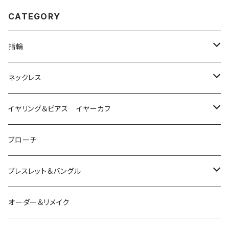
CATEGORY
指輪
は虫類
ネックレス
ダイヤモンド
猫
は虫類
イヤリング＆ピアス イヤーカフ
ルビー
カラーストーン
ダイヤモンド
かえる
うさぎ
かえる
ブローチ
シルバー
ルビー
ルビー
アクアマリン
鳥
猫
は虫類
ブレスレット＆バングル
アクアマリン
ターコイズ
サファイア
パール
カラーストーン
カラーストーン
フトアゴ
K10
かえる
K10
シルバー
オーダー＆リメイク
トルマリン
マザーオブパール
パール
コーラル