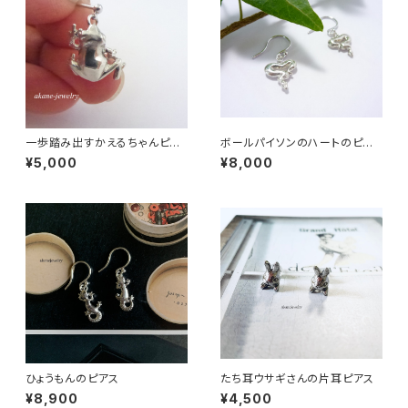
一歩踏み出すかえるちゃんピア
ボールパイソンのハートのピア
ス シルバー製
ス
¥5,000
¥8,000
ひょうもんのピアス
たち耳ウサギさんの片耳ピアス
¥8,900
¥4,500