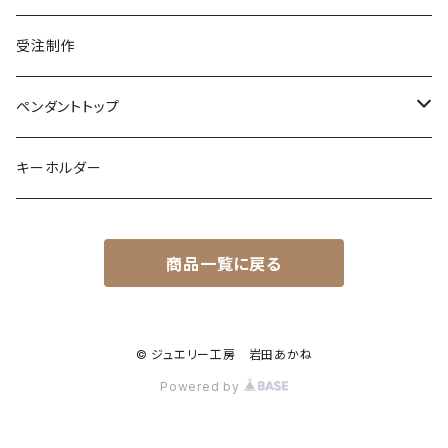
ムーンストーン
ガーネット
アメシスト
コーンスネーク
ムーンストーン
ブルートパーズ
ムーンストーン
ダイヤモンド
こうもり
K10
受注制作
レインボームーンストーン（ラブラドライト）
エメラルド
ガーネット
ボールパイソン
オパール
シトリン
カラーストーン
ダイヤモンド
ハリネズミ
シルバー
ペンダントトップ
オパール
ペリドット
オパール
レインボームーンストーン
コーラル
カラーストーン
ダイヤモンド
フクロウ
フクロウ
キーホルダー
ブルートパーズ
オパール
トパーズ
ガーネット
シルバー
カラーストーン
ガーネット
亀
シルバー
サファイア
アクアマリン
シルバー
アメトリン アメシスト
商品一覧に戻る
クォーツ
アイオライト
モルモット
ペリドット
アメシスト
サファイア
シルバー
アクアマリン
うさぎ
© ジュエリー工房 岩田あかね
ローズクォーツ
シルバー
Powered by
ムーンストーン
フクロモモンガ
ダイヤモンド