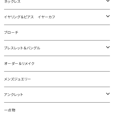
は虫類
ネックレス
ダイヤモンド
猫
は虫類
イヤリング＆ピアス イヤーカフ
ルビー
カラーストーン
ダイヤモンド
かえる
うさぎ
かえる
ブローチ
シルバー
ルビー
ルビー
アクアマリン
鳥
猫
は虫類
ブレスレット＆バングル
アクアマリン
ターコイズ
サファイア
パール
カラーストーン
カラーストーン
フトアゴ
K10
かえる
K10
シルバー
オーダー＆リメイク
トルマリン
マザーオブパール
パール
コーラル
パール
亀
カラーストーン
アクアマリン
K18
鳥
そのほかの動物
メンズジュエリー
アメシスト
トパーズ
ペリドット
レオパ
パール
クォーツ
ダイヤモンド
カラーストーン
シルバー
そのほかの動物
シルバー
アンクレット
シルバー
ターコイズ
ターコイズ
イグアナ
ダイヤモンド
パール
カラーストーン
シルバー
カラーストーン
ムーンストーン
海の生き物
K18
シルバー
一点物