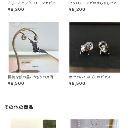
ぶらーんとフクロモモンガピア
フクロモモンガのゆらゆらピア
ス 片耳用
ス 片耳用
¥8,200
¥8,200
陽気な顔の黒こうもりの片耳ピ
幸せのハリネズミのピアス
アス
¥8,500
¥8,500
その他の商品