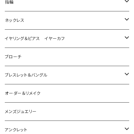
指輪
は虫類
ネックレス
ダイヤモンド
猫
は虫類
イヤリング＆ピアス イヤーカフ
ルビー
カラーストーン
ダイヤモンド
かえる
うさぎ
かえる
ブローチ
シルバー
ルビー
ルビー
アクアマリン
鳥
猫
は虫類
ブレスレット＆バングル
アクアマリン
ターコイズ
サファイア
パール
カラーストーン
カラーストーン
フトアゴ
K10
かえる
K10
シルバー
オーダー＆リメイク
トルマリン
マザーオブパール
パール
コーラル
パール
亀
カラーストーン
アクアマリン
K18
鳥
そのほかの動物
メンズジュエリー
アメシスト
トパーズ
ペリドット
レオパ
パール
クォーツ
ダイヤモンド
カラーストーン
シルバー
そのほかの動物
シルバー
アンクレット