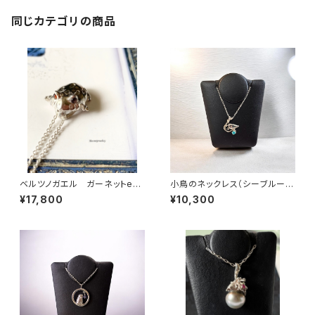
同じカテゴリの商品
ベルツノガエル ガーネットeye
小鳥のネックレス（シーブルーカ
ネックレス
ルセドニー）
¥17,800
¥10,300