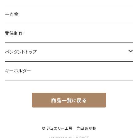
シルバー
ターコイズ
ターコイズ
イグアナ
ダイヤモンド
パール
カラーストーン
シルバー
カラーストーン
ムーンストーン
海の生き物
K18
シルバー
一点物
ムーンストーン
ガーネット
アメシスト
コーンスネーク
ムーンストーン
ブルートパーズ
ムーンストーン
ダイヤモンド
こうもり
K10
受注制作
レインボームーンストーン（ラブラドライト）
エメラルド
ガーネット
ボールパイソン
オパール
シトリン
カラーストーン
ダイヤモンド
ハリネズミ
シルバー
ペンダントトップ
オパール
ペリドット
オパール
レインボームーンストーン
コーラル
カラーストーン
ダイヤモンド
フクロウ
フクロウ
キーホルダー
ブルートパーズ
オパール
トパーズ
ガーネット
シルバー
カラーストーン
ガーネット
亀
シルバー
サファイア
アクアマリン
シルバー
アメトリン アメシスト
商品一覧に戻る
クォーツ
アイオライト
モルモット
ペリドット
アメシスト
サファイア
シルバー
アクアマリン
うさぎ
© ジュエリー工房 岩田あかね
ローズクォーツ
シルバー