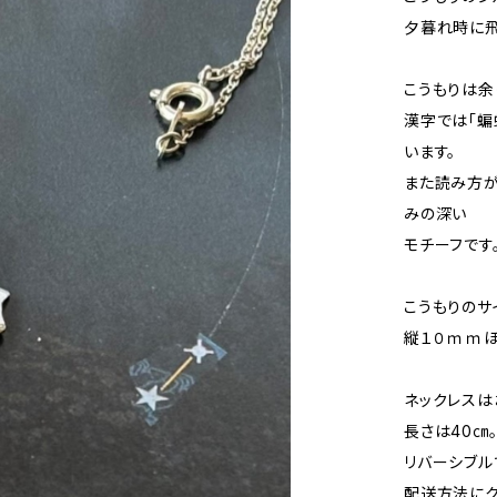
夕暮れ時に飛
こうもりは余
漢字では「蝙
います。
また読み方が
みの深い
モチーフです
こうもりのサ
縦１０ｍｍほ
ネックレスは
長さは40㎝
リバーシブル
配送方法にク