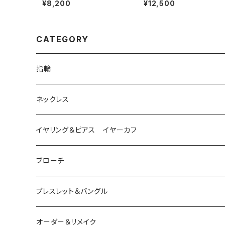
¥8,200
¥12,500
CATEGORY
指輪
は虫類
ネックレス
ダイヤモンド
猫
は虫類
イヤリング＆ピアス イヤーカフ
ルビー
カラーストーン
ダイヤモンド
かえる
うさぎ
かえる
ブローチ
シルバー
ルビー
ルビー
アクアマリン
鳥
猫
は虫類
ブレスレット＆バングル
アクアマリン
ターコイズ
サファイア
パール
カラーストーン
カラーストーン
フトアゴ
K10
かえる
K10
シルバー
オーダー＆リメイク