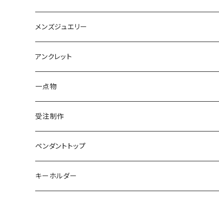
トルマリン
マザーオブパール
パール
コーラル
パール
亀
カラーストーン
アクアマリン
K18
鳥
そのほかの動物
メンズジュエリー
アメシスト
トパーズ
ペリドット
レオパ
パール
クォーツ
ダイヤモンド
カラーストーン
シルバー
そのほかの動物
シルバー
アンクレット
シルバー
ターコイズ
ターコイズ
イグアナ
ダイヤモンド
パール
カラーストーン
シルバー
カラーストーン
ムーンストーン
海の生き物
K18
シルバー
一点物
ムーンストーン
ガーネット
アメシスト
コーンスネーク
ムーンストーン
ブルートパーズ
ムーンストーン
ダイヤモンド
こうもり
K10
受注制作
レインボームーンストーン（ラブラドライト）
エメラルド
ガーネット
ボールパイソン
オパール
シトリン
カラーストーン
ダイヤモンド
ハリネズミ
シルバー
ペンダントトップ
オパール
ペリドット
オパール
レインボームーンストーン
コーラル
カラーストーン
ダイヤモンド
フクロウ
フクロウ
キーホルダー
ブルートパーズ
オパール
トパーズ
ガーネット
シルバー
カラーストーン
ガーネット
亀
シルバー
サファイア
アクアマリン
シルバー