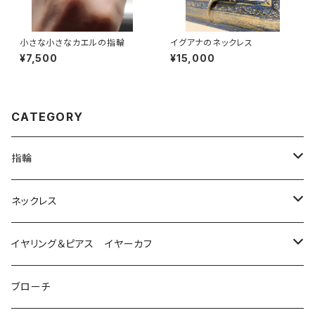
小さな小さなカエルの指輪
イグアナのネックレス
¥7,500
¥15,000
CATEGORY
指輪
は虫類
ネックレス
ダイヤモンド
猫
は虫類
イヤリング＆ピアス イヤーカフ
ルビー
カラーストーン
ダイヤモンド
かえる
うさぎ
かえる
ブローチ