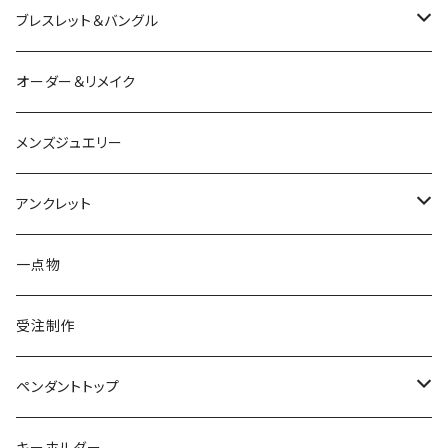
シルバー
ルビー
ルビー
アクアマリン
鳥
猫
は虫類
ブレスレット＆バングル
アクアマリン
ターコイズ
サファイア
パール
カラーストーン
カラーストーン
フトアゴ
K10
かえる
K10
シルバー
オーダー＆リメイク
トルマリン
マザーオブパール
パール
コーラル
パール
亀
カラーストーン
アクアマリン
K18
鳥
そのほかの動物
メンズジュエリー
アメシスト
トパーズ
ペリドット
レオパ
パール
クォーツ
ダイヤモンド
カラーストーン
シルバー
そのほかの動物
シルバー
アンクレット
シルバー
ターコイズ
ターコイズ
イグアナ
ダイヤモンド
パール
カラーストーン
シルバー
カラーストーン
ムーンストーン
海の生き物
K18
シルバー
一点物
ムーンストーン
ガーネット
アメシスト
コーンスネーク
ムーンストーン
ブルートパーズ
ムーンストーン
ダイヤモンド
こうもり
K10
受注制作
レインボームーンストーン（ラブラドライト）
エメラルド
ガーネット
ボールパイソン
オパール
シトリン
カラーストーン
ダイヤモンド
ハリネズミ
シルバー
ペンダントトップ
オパール
ペリドット
オパール
レインボームーンストーン
コーラル
カラーストーン
ダイヤモンド
フクロウ
フクロウ
キーホルダー