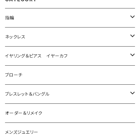
指輪
は虫類
ネックレス
ダイヤモンド
猫
は虫類
イヤリング＆ピアス イヤーカフ
ルビー
カラーストーン
ダイヤモンド
かえる
うさぎ
かえる
ブローチ
シルバー
ルビー
ルビー
アクアマリン
鳥
猫
は虫類
ブレスレット＆バングル
アクアマリン
ターコイズ
サファイア
パール
カラーストーン
カラーストーン
フトアゴ
K10
かえる
K10
シルバー
オーダー＆リメイク
トルマリン
マザーオブパール
パール
コーラル
パール
亀
カラーストーン
アクアマリン
K18
鳥
そのほかの動物
メンズジュエリー