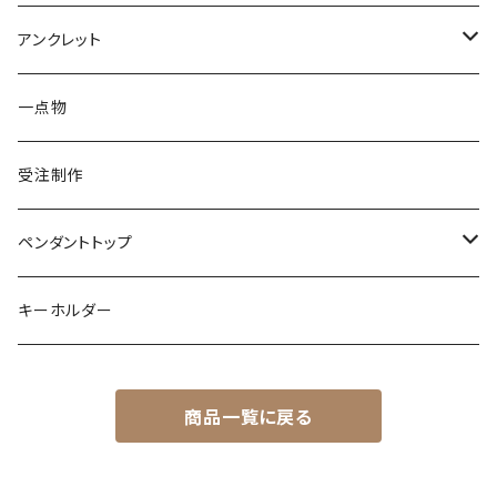
アメシスト
トパーズ
ペリドット
レオパ
パール
クォーツ
ダイヤモンド
カラーストーン
シルバー
そのほかの動物
シルバー
アンクレット
シルバー
ターコイズ
ターコイズ
イグアナ
ダイヤモンド
パール
カラーストーン
シルバー
カラーストーン
ムーンストーン
海の生き物
K18
シルバー
一点物
ムーンストーン
ガーネット
アメシスト
コーンスネーク
ムーンストーン
ブルートパーズ
ムーンストーン
ダイヤモンド
こうもり
K10
受注制作
レインボームーンストーン（ラブラドライト）
エメラルド
ガーネット
ボールパイソン
オパール
シトリン
カラーストーン
ダイヤモンド
ハリネズミ
シルバー
ペンダントトップ
オパール
ペリドット
オパール
レインボームーンストーン
コーラル
カラーストーン
ダイヤモンド
フクロウ
フクロウ
キーホルダー
ブルートパーズ
オパール
トパーズ
ガーネット
シルバー
カラーストーン
ガーネット
亀
シルバー
サファイア
アクアマリン
シルバー
アメトリン アメシスト
商品一覧に戻る
クォーツ
アイオライト
モルモット
ペリドット
アメシスト
サファイア
シルバー
アクアマリン