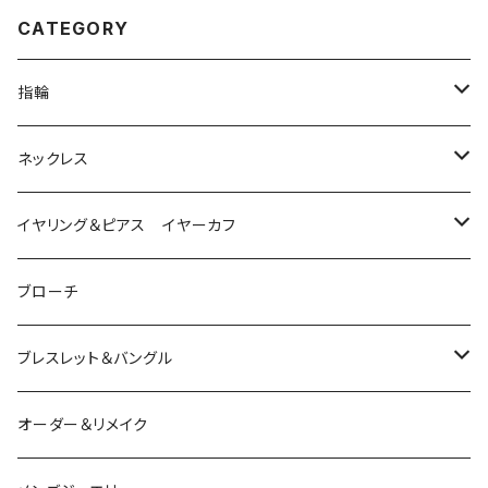
CATEGORY
指輪
は虫類
ネックレス
ダイヤモンド
猫
は虫類
イヤリング＆ピアス イヤーカフ
ルビー
カラーストーン
ダイヤモンド
かえる
うさぎ
かえる
ブローチ
シルバー
ルビー
ルビー
アクアマリン
鳥
猫
は虫類
ブレスレット＆バングル
アクアマリン
ターコイズ
サファイア
パール
カラーストーン
カラーストーン
フトアゴ
K10
かえる
K10
シルバー
オーダー＆リメイク
トルマリン
マザーオブパール
パール
コーラル
パール
亀
カラーストーン
アクアマリン