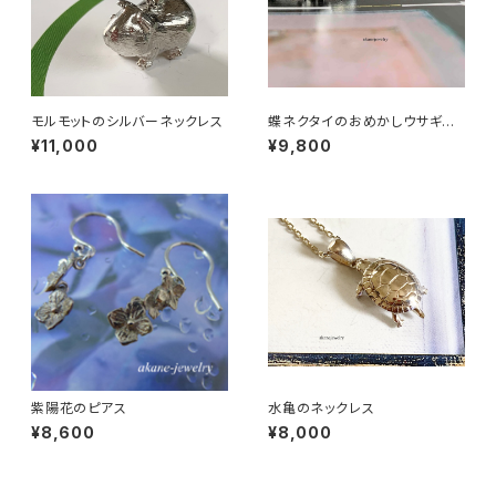
モルモットのシルバーネックレス
蝶ネクタイのおめかしウサギち
ゃん
¥11,000
¥9,800
紫陽花のピアス
水亀のネックレス
¥8,600
¥8,000