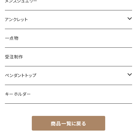
K18
鳥
そのほかの動物
メンズジュエリー
アメシスト
トパーズ
ペリドット
レオパ
パール
クォーツ
ダイヤモンド
カラーストーン
シルバー
そのほかの動物
シルバー
アンクレット
シルバー
ターコイズ
ターコイズ
イグアナ
ダイヤモンド
パール
カラーストーン
シルバー
カラーストーン
ムーンストーン
海の生き物
K18
シルバー
一点物
ムーンストーン
ガーネット
アメシスト
コーンスネーク
ムーンストーン
ブルートパーズ
ムーンストーン
ダイヤモンド
こうもり
K10
受注制作
レインボームーンストーン（ラブラドライト）
エメラルド
ガーネット
ボールパイソン
オパール
シトリン
カラーストーン
ダイヤモンド
ハリネズミ
シルバー
ペンダントトップ
オパール
ペリドット
オパール
レインボームーンストーン
コーラル
カラーストーン
ダイヤモンド
フクロウ
フクロウ
キーホルダー
ブルートパーズ
オパール
トパーズ
ガーネット
シルバー
カラーストーン
ガーネット
亀
シルバー
サファイア
アクアマリン
シルバー
アメトリン アメシスト
商品一覧に戻る
クォーツ
アイオライト
モルモット
ペリドット
アメシスト
サファイア