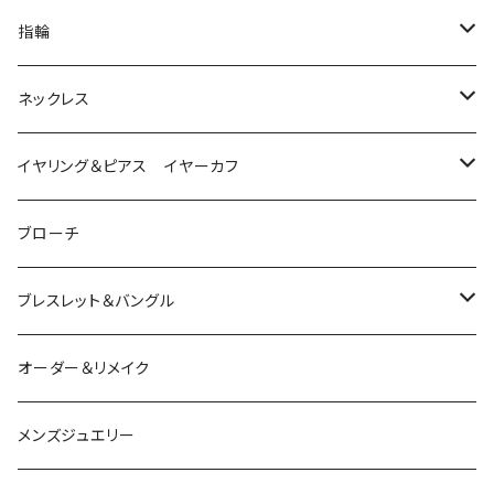
指輪
は虫類
ネックレス
ダイヤモンド
猫
は虫類
イヤリング＆ピアス イヤーカフ
ルビー
カラーストーン
ダイヤモンド
かえる
うさぎ
かえる
ブローチ
シルバー
ルビー
ルビー
アクアマリン
鳥
猫
は虫類
ブレスレット＆バングル
アクアマリン
ターコイズ
サファイア
パール
カラーストーン
カラーストーン
フトアゴ
K10
かえる
K10
シルバー
オーダー＆リメイク
トルマリン
マザーオブパール
パール
コーラル
パール
亀
カラーストーン
アクアマリン
K18
鳥
そのほかの動物
メンズジュエリー
アメシスト
トパーズ
ペリドット
レオパ
パール
クォーツ