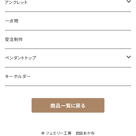
ダイヤモンド
カラーストーン
シルバー
そのほかの動物
シルバー
アンクレット
シルバー
ターコイズ
ターコイズ
イグアナ
ダイヤモンド
パール
カラーストーン
シルバー
カラーストーン
ムーンストーン
海の生き物
K18
シルバー
一点物
ムーンストーン
ガーネット
アメシスト
コーンスネーク
ムーンストーン
ブルートパーズ
ムーンストーン
ダイヤモンド
こうもり
K10
受注制作
レインボームーンストーン（ラブラドライト）
エメラルド
ガーネット
ボールパイソン
オパール
シトリン
カラーストーン
ダイヤモンド
ハリネズミ
シルバー
ペンダントトップ
オパール
ペリドット
オパール
レインボームーンストーン
コーラル
カラーストーン
ダイヤモンド
フクロウ
フクロウ
キーホルダー
ブルートパーズ
オパール
トパーズ
ガーネット
シルバー
カラーストーン
ガーネット
亀
シルバー
サファイア
アクアマリン
シルバー
アメトリン アメシスト
商品一覧に戻る
クォーツ
アイオライト
モルモット
ペリドット
アメシスト
サファイア
シルバー
アクアマリン
うさぎ
© ジュエリー工房 岩田あかね
ローズクォーツ
シルバー