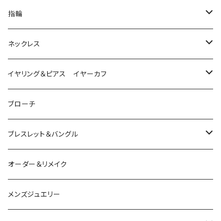
指輪
は虫類
ネックレス
ダイヤモンド
猫
は虫類
イヤリング＆ピアス イヤーカフ
ルビー
カラーストーン
ダイヤモンド
かえる
うさぎ
かえる
ブローチ
シルバー
ルビー
ルビー
アクアマリン
鳥
猫
は虫類
ブレスレット＆バングル
アクアマリン
ターコイズ
サファイア
パール
カラーストーン
カラーストーン
フトアゴ
K10
かえる
K10
シルバー
オーダー＆リメイク
トルマリン
マザーオブパール
パール
コーラル
パール
亀
カラーストーン
アクアマリン
K18
鳥
そのほかの動物
メンズジュエリー
アメシスト
トパーズ
ペリドット
レオパ
パール
クォーツ