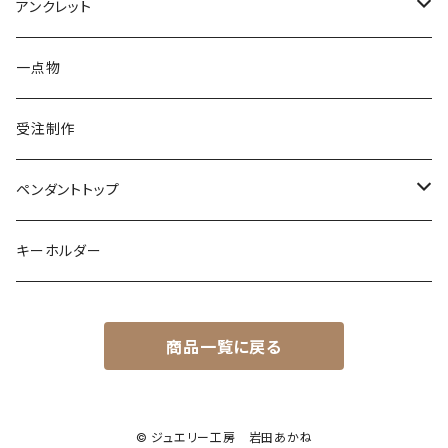
ダイヤモンド
カラーストーン
シルバー
そのほかの動物
シルバー
アンクレット
シルバー
ターコイズ
ターコイズ
イグアナ
ダイヤモンド
パール
カラーストーン
シルバー
カラーストーン
ムーンストーン
海の生き物
K18
シルバー
一点物
ムーンストーン
ガーネット
アメシスト
コーンスネーク
ムーンストーン
ブルートパーズ
ムーンストーン
ダイヤモンド
こうもり
K10
受注制作
レインボームーンストーン（ラブラドライト）
エメラルド
ガーネット
ボールパイソン
オパール
シトリン
カラーストーン
ダイヤモンド
ハリネズミ
シルバー
ペンダントトップ
オパール
ペリドット
オパール
レインボームーンストーン
コーラル
カラーストーン
ダイヤモンド
フクロウ
フクロウ
キーホルダー
ブルートパーズ
オパール
トパーズ
ガーネット
シルバー
カラーストーン
ガーネット
亀
シルバー
サファイア
アクアマリン
シルバー
アメトリン アメシスト
商品一覧に戻る
クォーツ
アイオライト
モルモット
ペリドット
アメシスト
サファイア
シルバー
アクアマリン
うさぎ
© ジュエリー工房 岩田あかね
ローズクォーツ
シルバー