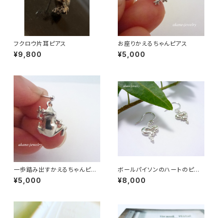
フクロウ片耳ピアス
お座りかえるちゃんピアス
¥9,800
¥5,000
一歩踏み出すかえるちゃんピア
ボールパイソンのハートのピア
ス シルバー製
ス
¥5,000
¥8,000