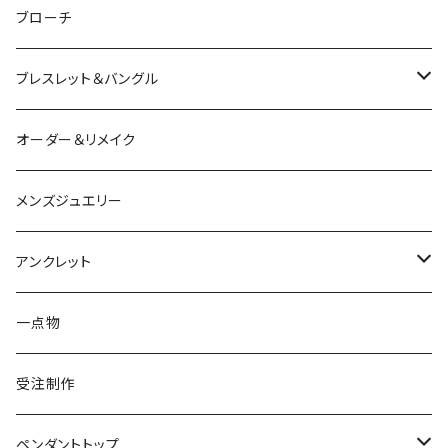
ルビー
カラーストーン
ダイヤモンド
かえる
うさぎ
かえる
ブローチ
シルバー
ルビー
ルビー
アクアマリン
鳥
猫
は虫類
ブレスレット＆バングル
アクアマリン
ターコイズ
サファイア
パール
カラーストーン
カラーストーン
フトアゴ
K10
かえる
K10
シルバー
オーダー＆リメイク
トルマリン
マザーオブパール
パール
コーラル
パール
亀
カラーストーン
アクアマリン
K18
鳥
そのほかの動物
メンズジュエリー
アメシスト
トパーズ
ペリドット
レオパ
パール
クォーツ
ダイヤモンド
カラーストーン
シルバー
そのほかの動物
シルバー
アンクレット
シルバー
ターコイズ
ターコイズ
イグアナ
ダイヤモンド
パール
カラーストーン
シルバー
カラーストーン
ムーンストーン
海の生き物
K18
シルバー
一点物
ムーンストーン
ガーネット
アメシスト
コーンスネーク
ムーンストーン
ブルートパーズ
ムーンストーン
ダイヤモンド
こうもり
K10
受注制作
レインボームーンストーン（ラブラドライト）
エメラルド
ガーネット
ボールパイソン
オパール
シトリン
カラーストーン
ダイヤモンド
ハリネズミ
シルバー
ペンダントトップ