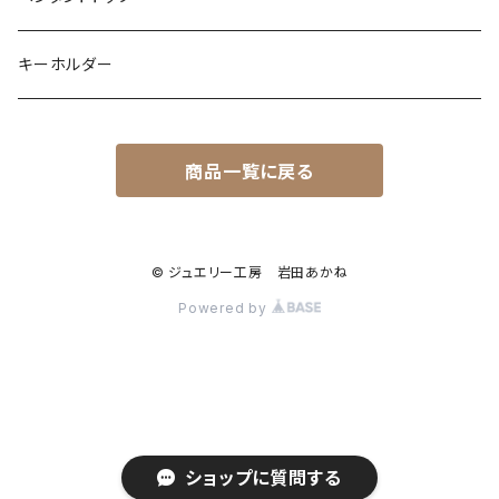
オパール
ペリドット
オパール
レインボームーンストーン
コーラル
カラーストーン
ダイヤモンド
フクロウ
フクロウ
キーホルダー
ブルートパーズ
オパール
トパーズ
ガーネット
シルバー
カラーストーン
ガーネット
亀
シルバー
サファイア
アクアマリン
シルバー
アメトリン アメシスト
商品一覧に戻る
クォーツ
アイオライト
モルモット
ペリドット
アメシスト
サファイア
シルバー
アクアマリン
うさぎ
© ジュエリー工房 岩田あかね
ローズクォーツ
シルバー
Powered by
ムーンストーン
フクロモモンガ
ダイヤモンド
レインボームーンストーン（ラブラドライト）
ムーンストーン
トルマリン
ショップに質問する