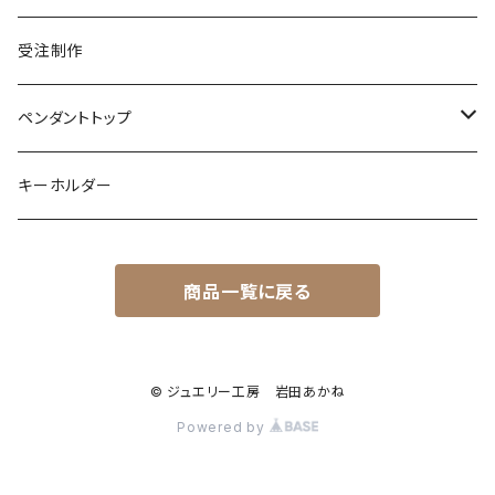
ムーンストーン
ガーネット
アメシスト
コーンスネーク
ムーンストーン
ブルートパーズ
ムーンストーン
ダイヤモンド
こうもり
K10
受注制作
レインボームーンストーン（ラブラドライト）
エメラルド
ガーネット
ボールパイソン
オパール
シトリン
カラーストーン
ダイヤモンド
ハリネズミ
シルバー
ペンダントトップ
オパール
ペリドット
オパール
レインボームーンストーン
コーラル
カラーストーン
ダイヤモンド
フクロウ
フクロウ
キーホルダー
ブルートパーズ
オパール
トパーズ
ガーネット
シルバー
カラーストーン
ガーネット
亀
シルバー
サファイア
アクアマリン
シルバー
アメトリン アメシスト
商品一覧に戻る
クォーツ
アイオライト
モルモット
ペリドット
アメシスト
サファイア
シルバー
アクアマリン
うさぎ
© ジュエリー工房 岩田あかね
ローズクォーツ
シルバー
Powered by
ムーンストーン
フクロモモンガ
ダイヤモンド