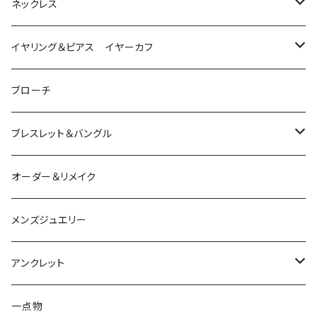
は虫類
ネックレス
ダイヤモンド
猫
は虫類
イヤリング＆ピアス イヤーカフ
ルビー
カラーストーン
ダイヤモンド
かえる
うさぎ
かえる
ブローチ
シルバー
ルビー
ルビー
アクアマリン
鳥
猫
は虫類
ブレスレット＆バングル
アクアマリン
ターコイズ
サファイア
パール
カラーストーン
カラーストーン
フトアゴ
K10
かえる
K10
シルバー
オーダー＆リメイク
トルマリン
マザーオブパール
パール
コーラル
パール
亀
カラーストーン
アクアマリン
K18
鳥
そのほかの動物
メンズジュエリー
アメシスト
トパーズ
ペリドット
レオパ
パール
クォーツ
ダイヤモンド
カラーストーン
シルバー
そのほかの動物
シルバー
アンクレット
シルバー
ターコイズ
ターコイズ
イグアナ
ダイヤモンド
パール
カラーストーン
シルバー
カラーストーン
ムーンストーン
海の生き物
K18
シルバー
一点物