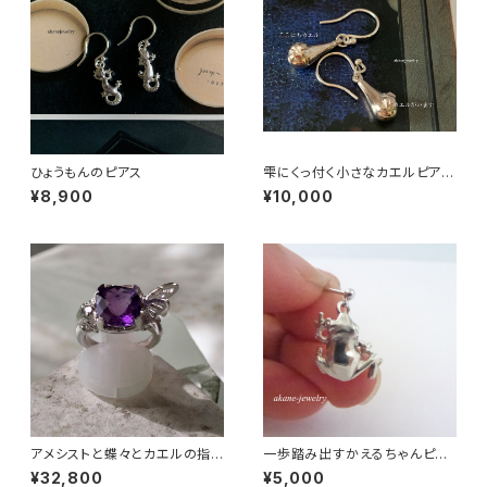
ひょうもんのピアス
雫にくっ付く小さなカエルピア
ス シルバー製
¥8,900
¥10,000
アメシストと蝶々とカエルの指
一歩踏み出すかえるちゃんピア
輪
ス シルバー製
¥32,800
¥5,000