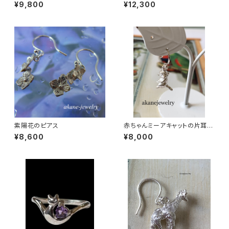
ス
¥9,800
¥12,300
紫陽花のピアス
赤ちゃんミーアキャットの片耳ピ
アス
¥8,600
¥8,000