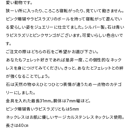
愛い動物です。
狭ーい所に入ったり、ころころ寝転がったり、見ていて飽きません。
ピンク珊瑚やラピスラズリのボールを持って寝転がって遊んでい
る愛らしい姿をジュエリーに仕立てました。シルバー製。石は青い
ラピスラズリとピンクサンゴがございます。可愛いらしい色合いで
す。
ご注文の際はどちらの石をご希望かお選び下さい。
あなたもフェレット好きであれば是非一度、この個性的なネック
レスを身につけてみてください。きっと、あなたとフェレットとの絆
が強くなることでしょう。
石は天然の物ゆえひとつひとつ表情が違うため一点物のカテゴ
リーにしました。
金具を入れた最長31mm。胴体は7mm幅ほど。
ピンク珊瑚青いラピスラズリともは5mm
ネックレスはお肌に優しいサージカルステンレスネックレス使用。
長さは40㎝