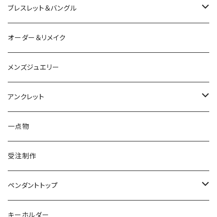
シルバー
ルビー
ルビー
アクアマリン
鳥
猫
は虫類
ブレスレット＆バングル
アクアマリン
ターコイズ
サファイア
パール
カラーストーン
カラーストーン
フトアゴ
K10
かえる
K10
シルバー
オーダー＆リメイク
トルマリン
マザーオブパール
パール
コーラル
パール
亀
カラーストーン
アクアマリン
K18
鳥
そのほかの動物
メンズジュエリー
アメシスト
トパーズ
ペリドット
レオパ
パール
クォーツ
ダイヤモンド
カラーストーン
シルバー
そのほかの動物
シルバー
アンクレット
シルバー
ターコイズ
ターコイズ
イグアナ
ダイヤモンド
パール
カラーストーン
シルバー
カラーストーン
ムーンストーン
海の生き物
K18
シルバー
一点物
ムーンストーン
ガーネット
アメシスト
コーンスネーク
ムーンストーン
ブルートパーズ
ムーンストーン
ダイヤモンド
こうもり
K10
受注制作
レインボームーンストーン（ラブラドライト）
エメラルド
ガーネット
ボールパイソン
オパール
シトリン
カラーストーン
ダイヤモンド
ハリネズミ
シルバー
ペンダントトップ
オパール
ペリドット
オパール
レインボームーンストーン
コーラル
カラーストーン
ダイヤモンド
フクロウ
フクロウ
キーホルダー