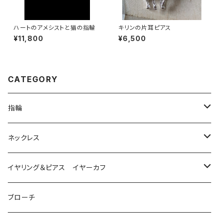
ハートのアメシストと猫の指輪
キリンの片耳ピアス
¥11,800
¥6,500
CATEGORY
指輪
は虫類
ネックレス
ダイヤモンド
猫
は虫類
イヤリング＆ピアス イヤーカフ
ルビー
カラーストーン
ダイヤモンド
かえる
うさぎ
かえる
ブローチ